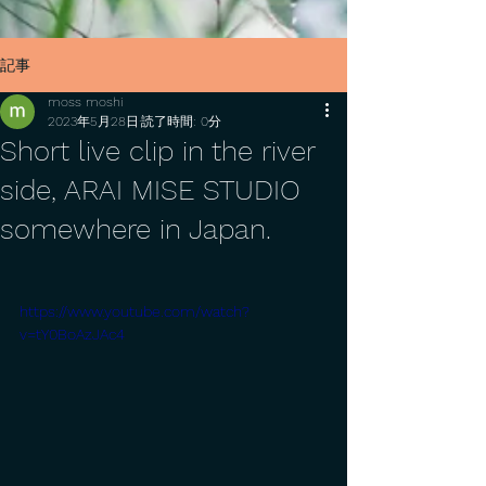
記事
moss moshi
2023年5月28日
読了時間: 0分
Short live clip in the river
side, ARAI MISE STUDIO
somewhere in Japan.
https://www.youtube.com/watch?
v=tY0BoAzJAc4